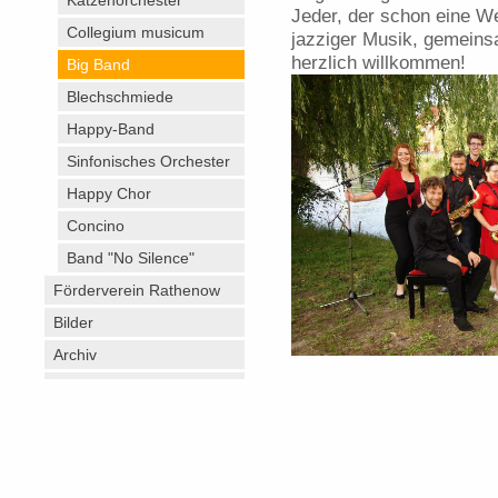
Katzenorchester
Jeder, der schon eine We
Collegium musicum
jazziger Musik, gemeinsa
herzlich willkommen!
Big Band
Blechschmiede
Happy-Band
Sinfonisches Orchester
Happy Chor
Concino
Band "No Silence"
Förderverein Rathenow
Bilder
Archiv