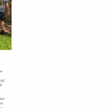
he
ing“
t.
sam
der
k