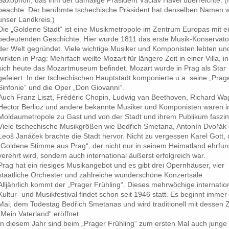
Saxophon, das ihm der damalige Präsident Václav Havel überreichte. 
beachte: Der berühmte tschechische Präsident hat denselben Namen 
unser Landkreis.)
Die „Goldene Stadt“ ist eine Musikmetropole im Zentrum Europas mit e
bedeutenden Geschichte. Hier wurde 1811 das erste Musik-Konservat
der Welt gegründet. Viele wichtige Musiker und Komponisten lebten un
wirkten in Prag: Mehrfach weilte Mozart für längere Zeit in einer Villa, in
sich heute das Mozartmuseum befindet. Mozart wurde in Prag als Star
gefeiert. In der tschechischen Hauptstadt komponierte u.a. seine „Prag
Sinfonie“ und die Oper „Don Giovanni“.
Auch Franz Liszt, Frédéric Chopin, Ludwig van Beethoven, Richard Wa
Hector Berlioz und andere bekannte Musiker und Komponisten waren i
Moldaumetropole zu Gast und von der Stadt und ihrem Publikum faszini
Viele tschechische Musikgrößen wie Bedřich Smetana, Antonín Dvořák
Leoš Janáček brachte die Stadt hervor. Nicht zu vergessen Karel Gott, 
„Goldene Stimme aus Prag“, der nicht nur in seinem Heimatland ehrfurc
verehrt wird, sondern auch international äußerst erfolgreich war.
Prag hat ein riesiges Musikangebot und es gibt drei Opernhäuser, vier
staatliche Orchester und zahlreiche wunderschöne Konzertsäle.
Alljährlich kommt der „Prager Frühling“. Dieses mehrwöchige internatio
Kultur- und Musikfestival findet schon seit 1946 statt. Es beginnt imme
Mai, dem Todestag Bedřich Smetanas und wird traditionell mit dessen 
„Mein Vaterland“ eröffnet.
In diesem Jahr sind beim „Prager Frühling“ zum ersten Mal auch junge