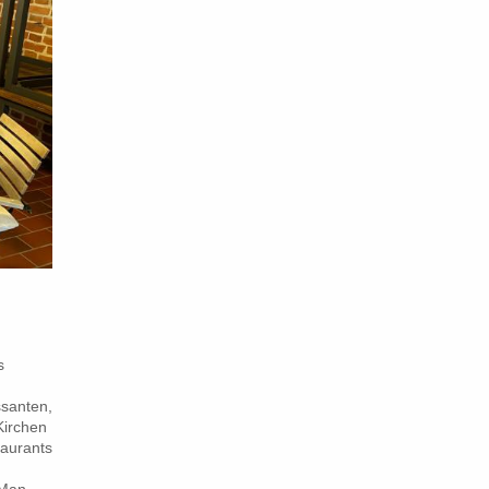
s
ssanten,
Kirchen
taurants