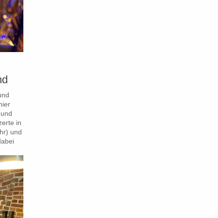
nd
und
hier
 und
erte in
hr) und
dabei