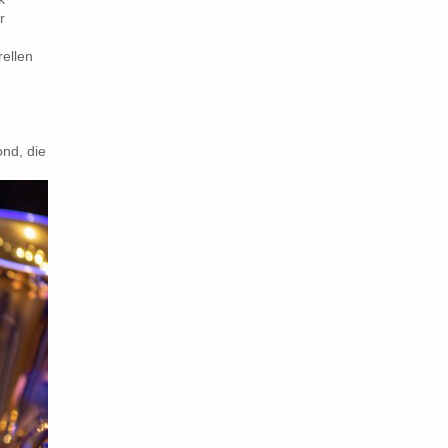
r
ellen
ond, die