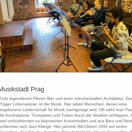
Musikstadt Prag
Trotz legendärem Pilsner Bier und einer märchenhaften Architektur: Da
Prager Lebenselixier ist die Musik. Hier leben Menschen, denen eine
angeborene Leidenschaft für Musik nachgesagt wird. Oft sieht man Pa
die Kontrabässe, Trompeten und Tuben durch die Straßen schleppen; 
sind umfunktioniert zu klassischen Konzertsälen und aus Bars und Res
schleichen sich Jazz-Klänge. Hier jammte Bill Clinton 1994 auf einem