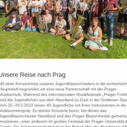
Unsere Reise nach Prag
Mit einer Konzertreise unseres Jugendblasorchesters in die tschechisc
Hauptstadt begründen wir eine neue Partnerschaft mit der Prager
Musikschule. Während des internationalen Musikfestivals „Prager Frühl
sind die Jugendlichen aus dem Havelland zu Gast in der Goldenen Stad
Vom 25.-29.5.2022 reisen 40 Jugendliche mit ihren Instrumenten in die
Moldaumetropole. Es stehen Konzerte bevor, bei denen das
Jugendblasorchester Havelland und das Prager Blasorchester gemein
musizieren, unter anderem im großen Festsaal der Prager Universität 
Künste. Die Schirmherrschaft haben der Botschafter der Bundesrepubli