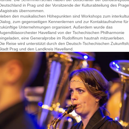
Deutschland in Prag und der Vorsitzende der Kulturabteilung des Prage
Magistrats übernommen.
Neben den musikalischen Höhepunkten sind Workshops zum interkultur
Dialog, zum gegenseitigen Kennenlernen und zur Kontaktaufnahme für
zukünftige Unternehmungen organisiert. Außerdem wurde das
Jugendblasorchester Havelland von der Tschechischen Philharmonie
eingeladen, eine Generalprobe im Rudolfinum hautnah mitzuerleben.
Die Reise wird unterstützt durch den Deutsch-Tschechischen Zukunftsf
Stadt Prag und den Landkreis Havelland.