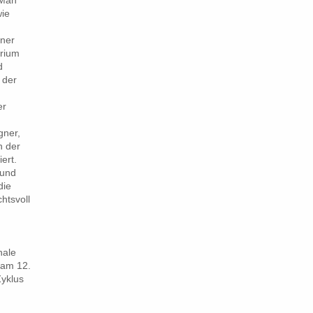
(Man
wie
iner
orium
d
 der
er
gner,
n der
ert.
 und
die
htsvoll
nale
r am 12.
Zyklus