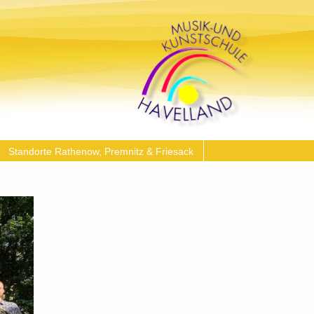
Standorte Rathenow, Premnitz & Friesack