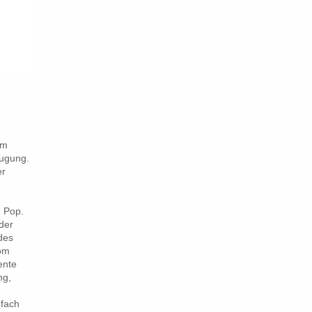
im
eugung.
er
d Pop.
der
des
vom
ente
ng,
nfach