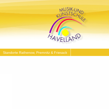
Standorte Rathenow, Premnitz & Friesack