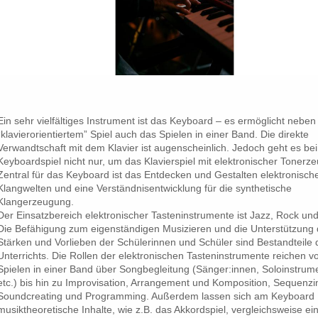
Ein sehr vielfältiges Instrument ist das Keyboard – es ermöglicht neben
“klavierorientiertem” Spiel auch das Spielen in einer Band. Die direkte
Verwandtschaft mit dem Klavier ist augenscheinlich. Jedoch geht es be
Keyboardspiel nicht nur, um das Klavierspiel mit elektronischer Tonerz
Zentral für das Keyboard ist das Entdecken und Gestalten elektronisch
Klangwelten und eine Verständnisentwicklung für die synthetische
Klangerzeugung.
Der Einsatzbereich elektronischer Tasteninstrumente ist Jazz, Rock un
Die Befähigung zum eigenständigen Musizieren und die Unterstützung 
Stärken und Vorlieben der Schülerinnen und Schüler sind Bestandteile 
Unterrichts. Die Rollen der elektronischen Tasteninstrumente reichen 
Spielen in einer Band über Songbegleitung (Sänger:innen, Soloinstrum
etc.) bis hin zu Improvisation, Arrangement und Komposition, Sequenzi
Soundcreating und Programming. Außerdem lassen sich am Keyboard
musiktheoretische Inhalte, wie z.B. das Akkordspiel, vergleichsweise ei