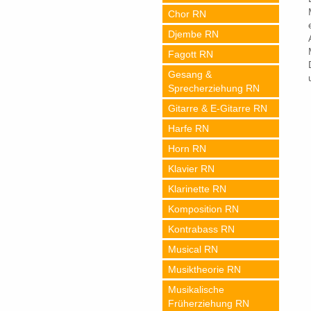
Chor RN
Djembe RN
Fagott RN
Gesang &
Sprecherziehung RN
Gitarre & E-Gitarre RN
Harfe RN
Horn RN
Klavier RN
Klarinette RN
Komposition RN
Kontrabass RN
Musical RN
Musiktheorie RN
Musikalische
Früherziehung RN