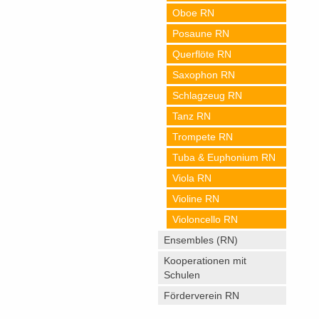
Oboe RN
Posaune RN
Querflöte RN
Saxophon RN
Schlagzeug RN
Tanz RN
Trompete RN
Tuba & Euphonium RN
Viola RN
Violine RN
Violoncello RN
Ensembles (RN)
Kooperationen mit
Schulen
Förderverein RN