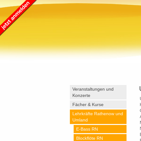
Veranstaltungen und
Konzerte
Fächer & Kurse
Lehrkräfte Rathenow und
Umland
E-Bass RN
Blockflöte RN