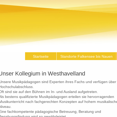
Startseite
Standorte Falkensee bis Nauen
Unser Kollegium in Westhavelland
Unsere Musikpädagogen sind Experten ihres Fachs und verfügen über
Hochschulabschluss.
Oft sind sie auf den Bühnen im In- und Ausland aufgetreten.
Als bestens qualifizierte Musikpädagogen erteilen sie hervorragenden
Musikunterricht nach fachgerechten Konzepten auf hohem musikalisch
Niveau.
Eine fachkompetente pädagogische Betreuung, Beratung und
Begabungsfindung wird so gewährleistet.