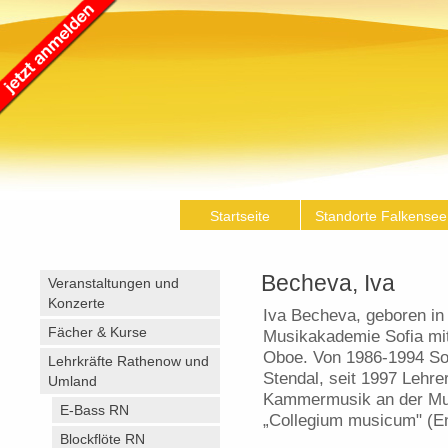
Startseite
Standorte Falkensee
Becheva, Iva
Veranstaltungen und
Konzerte
Iva Becheva, geboren in 
Fächer & Kurse
Musikakademie Sofia mi
Oboe. Von 1986-1994 Sol
Lehrkräfte Rathenow und
Stendal, seit 1997 Lehrer
Umland
Kammermusik an der Mus
E-Bass RN
„Collegium musicum" (E
Blockflöte RN